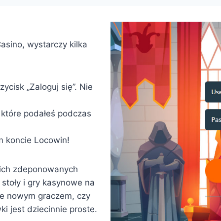
sino, wystarczy kilka
zycisk „Zaloguj się”. Nie
 które podałeś podczas
oim koncie Locowin!
kich zdeponowanych
 stoły i gry kasynowe na
nie nowym graczem, czy
i jest dziecinnie proste.