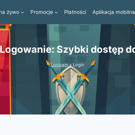
na żywo
Promocje
Płatności
Aplikacja mobilna
Logowanie: Szybki dostęp d
Locowin
»
Login