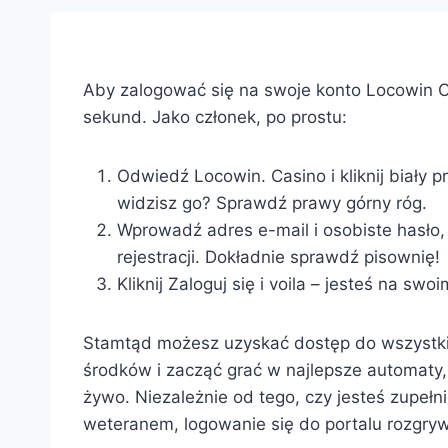
Aby zalogować się na swoje konto Locowin Ca
sekund. Jako członek, po prostu:
Odwiedź Locowin. Casino i kliknij biały pr
widzisz go? Sprawdź prawy górny róg.
Wprowadź adres e-mail i osobiste hasło,
rejestracji. Dokładnie sprawdź pisownię!
Kliknij Zaloguj się i voila – jesteś na sw
Stamtąd możesz uzyskać dostęp do wszyst
środków i zacząć grać w najlepsze automaty,
żywo. Niezależnie od tego, czy jesteś zupeł
weteranem, logowanie się do portalu rozgrywk