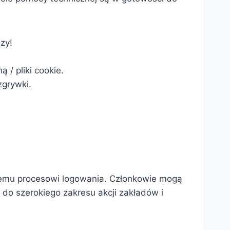
zy!
/ pliki cookie.
zgrywki.
znemu procesowi logowania. Członkowie mogą
do szerokiego zakresu akcji zakładów i