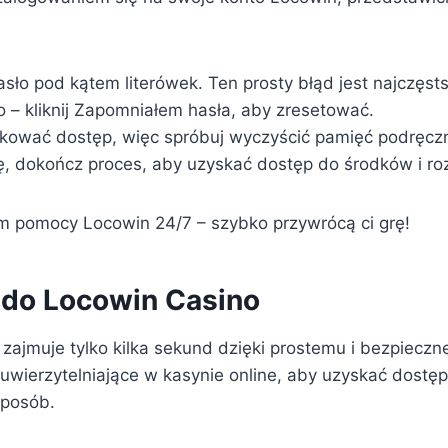
sło pod kątem literówek. Ten prosty błąd jest najczęsts
o – kliknij Zapomniałem hasła, aby zresetować.
ować dostęp, więc spróbuj wyczyścić pamięć podręczną 
ję, dokończ proces, aby uzyskać dostęp do środków i ro
em pomocy Locowin 24/7 – szybko przywrócą ci grę!
do Locowin Casino
ajmuje tylko kilka sekund dzięki prostemu i bezpiec
ierzytelniające w kasynie online, aby uzyskać dostęp 
sposób.