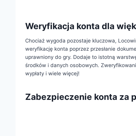
Weryfikacja konta dla wi
Chociaż wygoda pozostaje kluczowa, Locowin 
weryfikację konta poprzez przesłanie dokume
uprawniony do gry. Dodaje to istotną warstw
środków i danych osobowych. Zweryfikowani
wypłaty i wiele więcej!
Zabezpieczenie konta za 