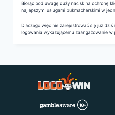
Biorąc pod uwagę duży nacisk na ochronę kl
najlepszymi usługami bukmacherskimi w jedne
Dlaczego więc nie zarejestrować się już dz
logowania wykazującemu zaangażowanie w pły