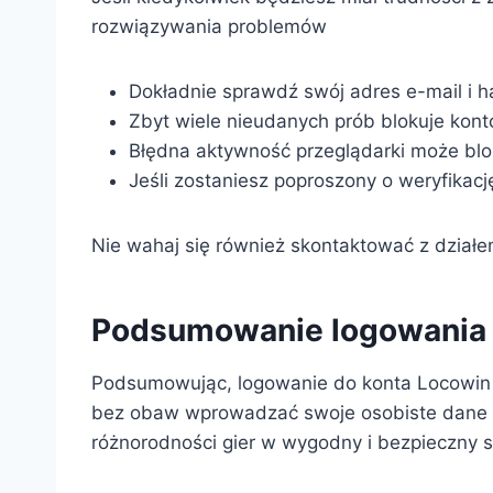
rozwiązywania problemów
Dokładnie sprawdź swój adres e-mail i ha
Zbyt wiele nieudanych prób blokuje kont
Błędna aktywność przeglądarki może blok
Jeśli zostaniesz poproszony o weryfikac
Nie wahaj się również skontaktować z dział
Podsumowanie logowania 
Podsumowując, logowanie do konta Locowin z
bez obaw wprowadzać swoje osobiste dane uw
różnorodności gier w wygodny i bezpieczny 