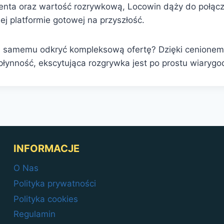
ienta oraz wartość rozrywkową, Locowin dąży do połą
j platformie gotowej na przyszłość.
iś i samemu odkryć kompleksową ofertę? Dzięki cenione
nność, ekscytująca rozgrywka jest po prostu wiarygod
INFORMACJE
O Nas
Polityka prywatności
Polityka cookies
Regulamin