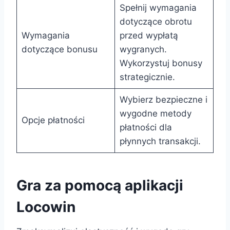
Spełnij wymagania
dotyczące obrotu
Wymagania
przed wypłatą
dotyczące bonusu
wygranych.
Wykorzystuj bonusy
strategicznie.
Wybierz bezpieczne i
wygodne metody
Opcje płatności
płatności dla
płynnych transakcji.
Gra za pomocą aplikacji
Locowin