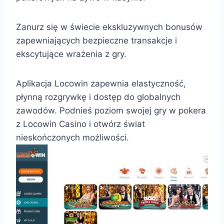
Zanurz się w świecie ekskluzywnych bonusów
zapewniających bezpieczne transakcje i
ekscytujące wrażenia z gry.
Aplikacja Locowin zapewnia elastyczność,
płynną rozgrywkę i dostęp do globalnych
zawodów. Podnieś poziom swojej gry w pokera
z Locowin Casino i otwórz świat
nieskończonych możliwości.