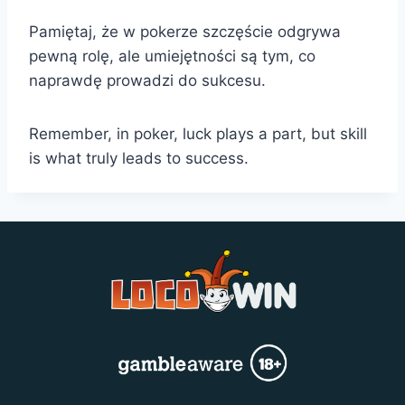
Pamiętaj, że w pokerze szczęście odgrywa
pewną rolę, ale umiejętności są tym, co
naprawdę prowadzi do sukcesu.
Remember, in poker, luck plays a part, but skill
is what truly leads to success.