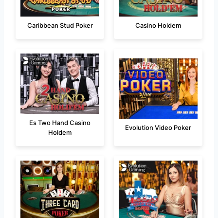
Caribbean Stud Poker
Casino Holdem
Es Two Hand Casino
Evolution Video Poker
Holdem