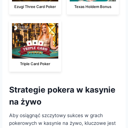
Ezugi Three Card Poker
Texas Holdem Bonus
Triple Card Poker
Strategie pokera w kasynie
na żywo
Aby osiągnąć szczytowy sukces w grach
pokerowych w kasynie na żywo, kluczowe jest