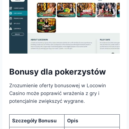
Bonusy dla pokerzystów
Zrozumienie oferty bonusowej w Locowin
Casino może poprawić wrażenia z gry i
potencjalnie zwiększyć wygrane.
Szczegóły Bonusu
Opis