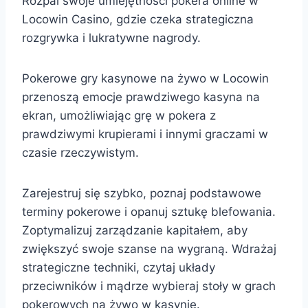
Rozpal swoje umiejętności pokera online w
Locowin Casino, gdzie czeka strategiczna
rozgrywka i lukratywne nagrody.
Pokerowe gry kasynowe na żywo w Locowin
przenoszą emocje prawdziwego kasyna na
ekran, umożliwiając grę w pokera z
prawdziwymi krupierami i innymi graczami w
czasie rzeczywistym.
Zarejestruj się szybko, poznaj podstawowe
terminy pokerowe i opanuj sztukę blefowania.
Zoptymalizuj zarządzanie kapitałem, aby
zwiększyć swoje szanse na wygraną. Wdrażaj
strategiczne techniki, czytaj układy
przeciwników i mądrze wybieraj stoły w grach
pokerowych na żywo w kasynie.