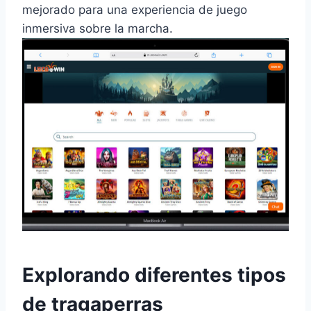
mejorado para una experiencia de juego
inmersiva sobre la marcha.
Explorando diferentes tipos
de tragaperras