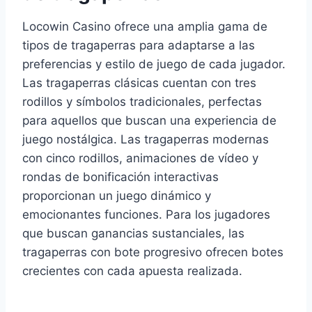
Locowin Casino ofrece una amplia gama de
tipos de tragaperras para adaptarse a las
preferencias y estilo de juego de cada jugador.
Las tragaperras clásicas cuentan con tres
rodillos y símbolos tradicionales, perfectas
para aquellos que buscan una experiencia de
juego nostálgica. Las tragaperras modernas
con cinco rodillos, animaciones de vídeo y
rondas de bonificación interactivas
proporcionan un juego dinámico y
emocionantes funciones. Para los jugadores
que buscan ganancias sustanciales, las
tragaperras con bote progresivo ofrecen botes
crecientes con cada apuesta realizada.