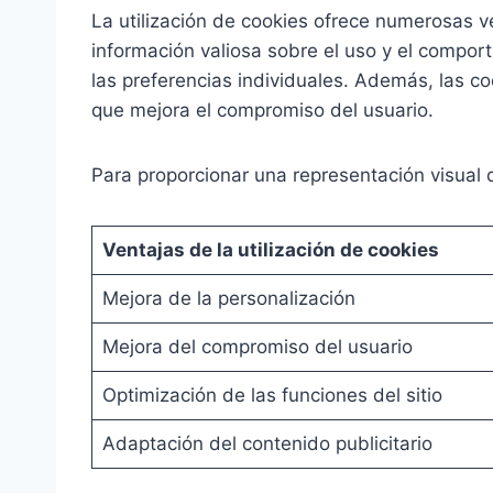
La utilización de cookies ofrece numerosas ven
información valiosa sobre el uso y el comport
las preferencias individuales. Además, las co
que mejora el compromiso del usuario.
Para proporcionar una representación visual d
Ventajas de la utilización de cookies
Mejora de la personalización
Mejora del compromiso del usuario
Optimización de las funciones del sitio
Adaptación del contenido publicitario