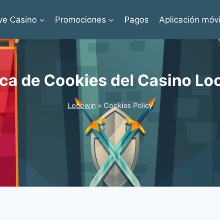
ve Casino
Promociones
Pagos
Aplicación móvi
ica de Cookies del Casino L
Locowin
»
Cookies Policy