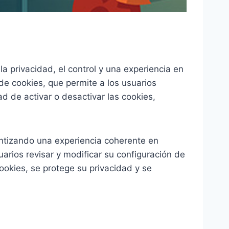
a privacidad, el control y una experiencia en
 de cookies, que permite a los usuarios
d de activar o desactivar las cookies,
antizando una experiencia coherente en
arios revisar y modificar su configuración de
ookies, se protege su privacidad y se