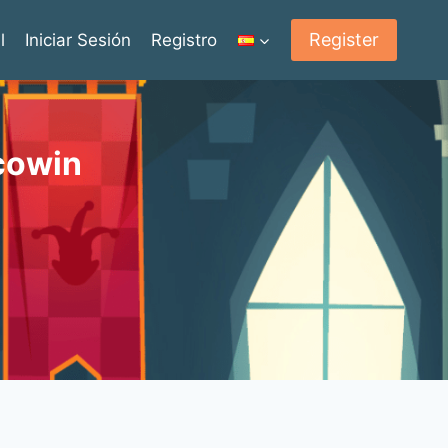
Register
l
Iniciar Sesión
Registro
ocowin