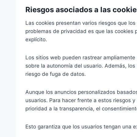
Riesgos asociados a las cookie
Las cookies presentan varios riesgos que los
problemas de privacidad es que las cookies p
explícito.
Los sitios web pueden rastrear ampliamente e
sobre la autonomía del usuario. Además, los 
riesgo de fuga de datos.
Aunque los anuncios personalizados basados e
usuarios. Para hacer frente a estos riesgos y
prioridad a la transparencia, el consentimiento
Esto garantiza que los usuarios tengan una e