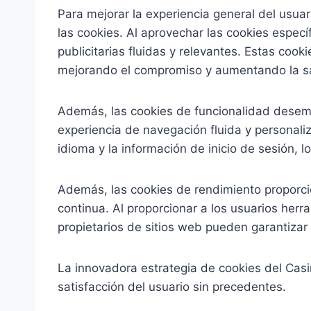
Para mejorar la experiencia general del usuar
las cookies. Al aprovechar las cookies especí
publicitarias fluidas y relevantes. Estas coo
mejorando el compromiso y aumentando la sat
Además, las cookies de funcionalidad desempe
experiencia de navegación fluida y personaliz
idioma y la información de inicio de sesión, l
Además, las cookies de rendimiento proporcio
continua. Al proporcionar a los usuarios her
propietarios de sitios web pueden garantizar l
La innovadora estrategia de cookies del Casi
satisfacción del usuario sin precedentes.