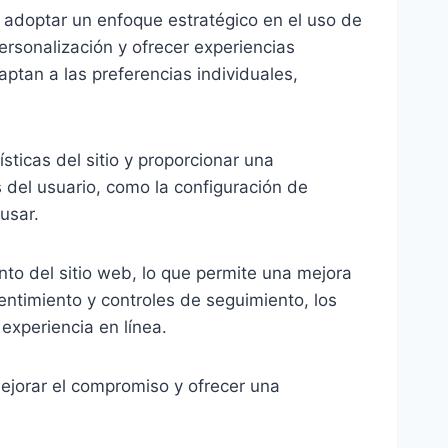
al adoptar un enfoque estratégico en el uso de
personalización y ofrecer experiencias
aptan a las preferencias individuales,
ticas del sitio y proporcionar una
s del usuario, como la configuración de
usar.
to del sitio web, lo que permite una mejora
entimiento y controles de seguimiento, los
 experiencia en línea.
mejorar el compromiso y ofrecer una