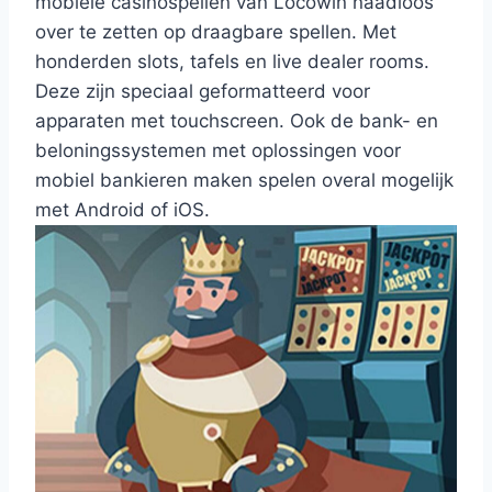
mobiele casinospellen van Locowin naadloos
over te zetten op draagbare spellen. Met
honderden slots, tafels en live dealer rooms.
Deze zijn speciaal geformatteerd voor
apparaten met touchscreen. Ook de bank- en
beloningssystemen met oplossingen voor
mobiel bankieren maken spelen overal mogelijk
met Android of iOS.