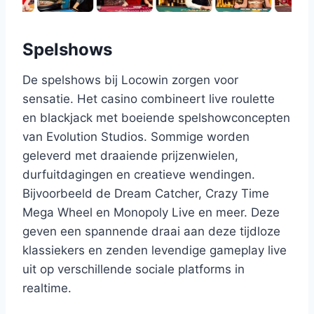
Spelshows
De spelshows bij Locowin zorgen voor
sensatie. Het casino combineert live roulette
en blackjack met boeiende spelshowconcepten
van Evolution Studios. Sommige worden
geleverd met draaiende prijzenwielen,
durfuitdagingen en creatieve wendingen.
Bijvoorbeeld de Dream Catcher, Crazy Time
Mega Wheel en Monopoly Live en meer. Deze
geven een spannende draai aan deze tijdloze
klassiekers en zenden levendige gameplay live
uit op verschillende sociale platforms in
realtime.