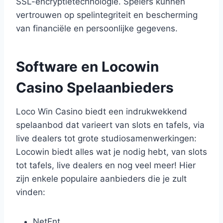
SSL-encryptietechnologie. Spelers kunnen
vertrouwen op spelintegriteit en bescherming
van financiële en persoonlijke gegevens.
Software en Locowin
Casino Spelaanbieders
Loco Win Casino biedt een indrukwekkend
spelaanbod dat varieert van slots en tafels, via
live dealers tot grote studiosamenwerkingen:
Locowin biedt alles wat je nodig hebt, van slots
tot tafels, live dealers en nog veel meer! Hier
zijn enkele populaire aanbieders die je zult
vinden:
NetEnt