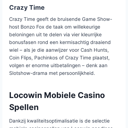
Crazy Time
Crazy Time geeft de bruisende Game Show-
host Bonzo Fox de taak om willekeurige
beloningen uit te delen via vier kleurrijke
bonusfasen rond een kermisachtig draaiend
wiel – als je die aanwijzer voor Cash Hunts,
Coin Flips, Pachinkos of Crazy Time plaatst,
volgen er enorme uitbetalingen – denk aan
Slotshow-drama met persoonlijkheid.
Locowin Mobiele Casino
Spellen
Dankzij kwaliteitsoptimalisatie is de selectie