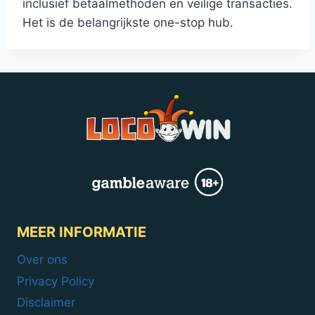
inclusief betaalmethoden en veilige transacties.
Het is de belangrijkste one-stop hub.
MEER INFORMATIE
Over ons
Privacy Policy
Disclaimer