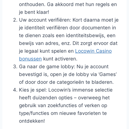
onthouden. Ga akkoord met hun regels en
je bent klaar!
Uw account verifiëren: Kort daarna moet je
je identiteit verifiëren door documenten in
te dienen zoals een identiteitsbewijs, een
bewijs van adres, enz. Dit zorgt ervoor dat
je legaal kunt spelen en
Locowin Casino
bonussen
kunt activeren.
Ga naar de game lobby: Nu je account
bevestigd is, open je de lobby via ‘Games’
of door door de categorieën te bladeren.
Kies je spel: Locowin’s immense selectie
heeft duizenden opties – overweeg het
gebruik van zoekfuncties of verken op
type/functies om nieuwe favorieten te
ontdekken!